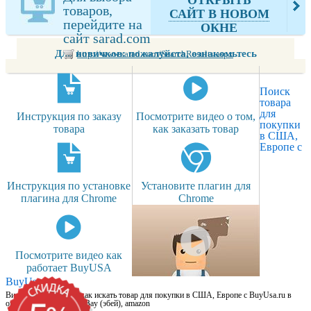
товаров,
САЙТ В НОВОМ
перейдите на
ОКНЕ
сайт sarad.com
Для новичков: пожалуйста, ознакомьтесь
http://www.sarad.com/SearchResults.aspx
Поиск
товара
для
Инструкция по заказу
Посмотрите видео о том,
покупки
товара
как заказать товар
в США,
Европе с
Инструкция по установке
Установите плагин для
плагина для Chrome
Chrome
Посмотрите видео как
работает BuyUSA
BuyUsa.ru
Видео для новичков: как искать товар для покупки в США, Европе с BuyUsa.ru в
онлайн магазинах, на eBay (эбей), amazon