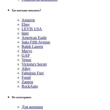
Где выгодно покупать?
Amazon
Ebay
LEVIS USA
6pm
American Eagle
Saks Fifth Avenue
Ralph Lauren
Macys
GAP
Venus
Victoria's Secret
Alloy
Fabulous Furs
Fossil
Zappos
RockAuto
По категориям:
Для женщин