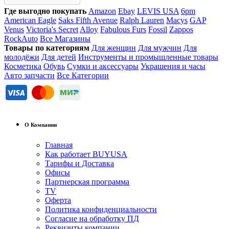
Где выгодно покупать
Amazon
Ebay
LEVIS USA
6pm
American Eagle
Saks Fifth Avenue
Ralph Lauren
Macys
GAP
Venus
Victoria's Secret
Alloy
Fabulous Furs
Fossil
Zappos
RockAuto
Все Магазины
Товары по категориям
Для женщин
Для мужчин
Для
молодёжи
Для детей
Инструменты и промышленные товары
Косметика
Обувь
Сумки и аксессуары
Украшения и часы
Авто запчасти
Все Категории
О Компании
Главная
Как работает BUYUSA
Тарифы и Доставка
Офисы
Партнерская программа
TV
Оферта
Политика конфиденциальности
Согласие на обработку ПД
Реквизиты компании