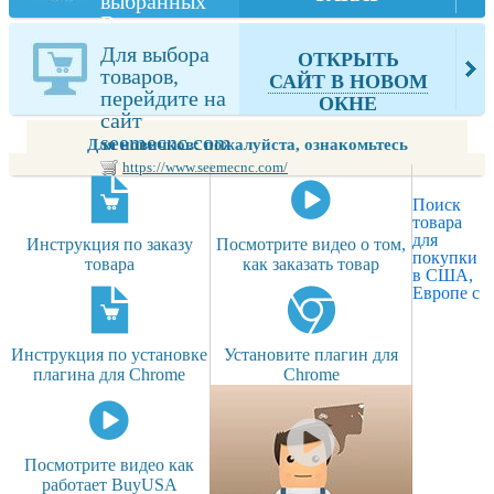
выбранных
Вами товаров
из
Для выбора
ОТКРЫТЬ
seemecnc.com
товаров,
САЙТ В НОВОМ
перейдите на
ОКНЕ
сайт
seemecnc.com
Для новичков: пожалуйста, ознакомьтесь
https://www.seemecnc.com/
Поиск
товара
для
Инструкция по заказу
Посмотрите видео о том,
покупки
товара
как заказать товар
в США,
Европе с
Инструкция по установке
Установите плагин для
плагина для Chrome
Chrome
Посмотрите видео как
работает BuyUSA