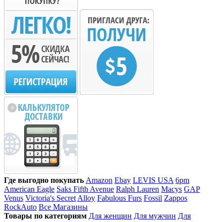
Где выгодно покупать
Amazon
Ebay
LEVIS USA
6pm
American Eagle
Saks Fifth Avenue
Ralph Lauren
Macys
GAP
Venus
Victoria's Secret
Alloy
Fabulous Furs
Fossil
Zappos
RockAuto
Все Магазины
Товары по категориям
Для женщин
Для мужчин
Для