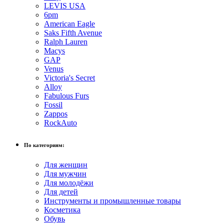
LEVIS USA
6pm
American Eagle
Saks Fifth Avenue
Ralph Lauren
Macys
GAP
Venus
Victoria's Secret
Alloy
Fabulous Furs
Fossil
Zappos
RockAuto
По категориям:
Для женщин
Для мужчин
Для молодёжи
Для детей
Инструменты и промышленные товары
Косметика
Обувь