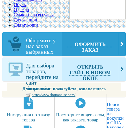
Обувь
Одежда
Сумки и аксессуары
Для женщин
Для мужчин
Оформите у
ОФОРМИТЬ
нас заказ
ЗАКАЗ
выбранных
Вами товаров
из
Для выбора
ОТКРЫТЬ
shopanaise.com
товаров,
САЙТ В НОВОМ
перейдите на
ОКНЕ
сайт
shopanaise.com
Для новичков: пожалуйста, ознакомьтесь
http://www.shopanaise.com/
Поиск
товара
для
Инструкция по заказу
Посмотрите видео о том,
покупки
товара
как заказать товар
в США,
Европе с