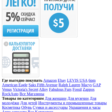
Где выгодно покупать
Amazon
Ebay
LEVIS USA
6pm
American Eagle
Saks Fifth Avenue
Ralph Lauren
Macys
GAP
Venus
Victoria's Secret
Alloy
Fabulous Furs
Fossil
Zappos
RockAuto
Все Магазины
Товары по категориям
Для женщин
Для мужчин
Для
молодёжи
Для детей
Инструменты и промышленные товары
Косметика
Обувь
Сумки и аксессуары
Украшения и часы
Авто запчасти
Все Категории