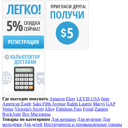
Где выгодно покупать
Amazon
Ebay
LEVIS USA
6pm
American Eagle
Saks Fifth Avenue
Ralph Lauren
Macys
GAP
Venus
Victoria's Secret
Alloy
Fabulous Furs
Fossil
Zappos
RockAuto
Все Магазины
Товары по категориям
Для женщин
Для мужчин
Для
молодёжи
Для детей
Инструменты и промышленные товары