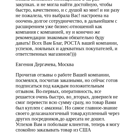
закупках. и не могла найти достойную, чтобы
быстро, качественно, и с душой ко мне! и ни разу
не пожалела, что выбрала Вас! настроена на
ооочень долгое сотрудничество, в дальнейшем с
расширением уже бизнес-отношений как
компания с компанией, ну и конечно же
рекомендации знакомым обязательно буду
давать! Всех Вам Благ, РОСТА вашей компании,
успехов, лояльных и адекватных покупателей, и
ответственных магазинов!)))
Евгения Дергачева, Москва
Прочитав отзывы о работе Вашей компании,
посмеялся, посчитав заказными, но сейчас готов
подписаться под каждым положительным
отзывом. Во-первых, оперативность, все
решается очень быстро, во_вторых, доверие/я не
смог перевести всю сумму сразу, но товар Вами
был куплен с амазона/. Но самое главное-знание
своего дела:аналогичный товар,купленный через
других посредников,до адресата не дошел.
Успехов Вам и побольше клиентов, теперь я могу
спокойно заказывать товар из США