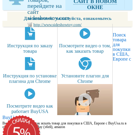
САЙТ В НОВОМ
перейдите на
ОКНЕ
сайт
sideshowtoy.com
Для новичков: пожалуйста, ознакомьтесь
http://www.sideshowtoy.com/
Поиск
товара
для
Инструкция по заказу
Посмотрите видео о том,
покупки
товара
как заказать товар
в США,
Европе с
Инструкция по установке
Установите плагин для
плагина для Chrome
Chrome
Посмотрите видео как
работает BuyUSA
BuyUsa.ru
Видео для новичков: как искать товар для покупки в США, Европе с BuyUsa.ru в
онлайн магазинах, на eBay (эбей), amazon