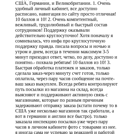
США, Германии, и Великобритании. 1. Очень
удобный личный кабинет, все доступно
расписано, навигация по сайту просто отличная!
10 баллов и 10! 2. Очень компетентный,
вежливый, трудолюбивый и быстрый состав
сотрудников! Поддержку оказывали
действительно круглосуточно! Хотя поначалу я
сомневалась, что инфа про круглосуточную
поддержку правда. писала вопросы и ночью и
утром и днем, всегда в течении максимум 3-5
минут приходил ответ, четко, по делу, доступно и
понятно.- похвала ребятам! 10 баллов из 10! 3.
Быстрая обработка платежек и заказов, только
сделала заказ-через минуту счет готов, только
оплатила, через пару часов сообщение на почте-
ваш заказ выкуплен. Всегда ребята контролируют
путь посылки из магазина на склад, всегда
выясняют и поддерживают активную связь с
магазинами, которые по разным причинам
задерживают отправку заказа (кстати почему то в
США уже несколько магазинов так сработали, а
вот в германии и англии все быстро). только
заказала инспекцию посылки-уже через пару
часов в личном кабинете фото с товарами из нее.
я иногда сама не успеваю за реакцией и работой