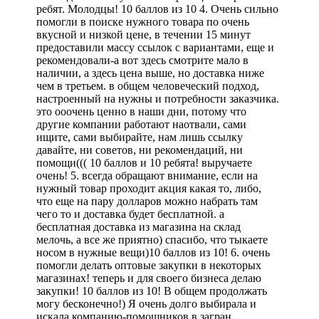
ребят. Молодцы! 10 баллов из 10 4. Очень сильно
помогли в поиске нужного товара по очень
вкусной и низкой цене, в течении 15 минут
предоставили массу ссылок с вариантами, еще и
рекомендовали-а вот здесь смотрите мало в
наличии, а здесь цена выше, но доставка ниже
чем в третьем. в общем человеческий подход,
настроенный на нужны и потребности заказчика.
это ооочень ценно в наши дни, потому что
другие компании работают наотвали, сами
ищите, сами выбирайте, нам лишь ссылку
давайте, ни советов, ни рекомендаций, ни
помощи((( 10 баллов и 10 ребята! выручаете
очень! 5. всегда обращают внимание, если на
нужный товар проходит акция какая то, либо,
что еще на пару долларов можно набрать там
чего то и доставка будет бесплатной. а
бесплатная доставка из магазина на склад
мелочь, а все же приятно) спасибо, что тыкаете
носом в нужные вещи)10 баллов из 10! 6. очень
помогли делать оптовые закупки в некоторых
магазинах! теперь и для своего бизнеса делаю
закупки! 10 баллов из 10! В общем продолжать
могу бесконечно!) Я очень долго выбирала и
искала компанию-помощников в загран