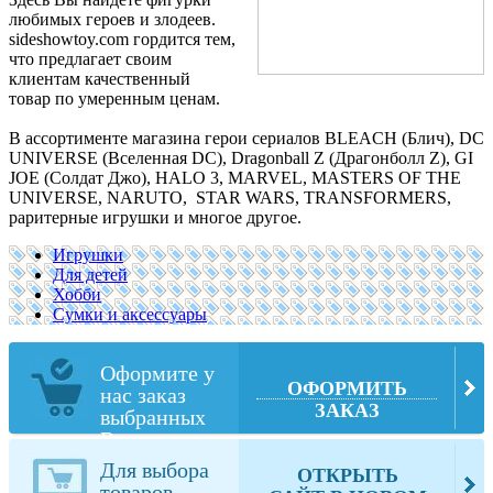
любимых героев и злодеев.
sideshowtoy.com гордится тем,
что предлагает своим
клиентам качественный
товар по умеренным ценам.
В ассортименте магазина герои сериалов
BLEACH (Блич), DC
UNIVERSE (Вселенная DC), Dragonball Z (Драгонболл Z), GI
JOE (Солдат Джо), HALO 3, MARVEL, MASTERS OF THE
UNIVERSE, NARUTO, STAR WARS, TRANSFORMERS,
раритерные игрушки и многое другое.
Игрушки
Для детей
Хобби
Сумки и аксессуары
Оформите у
ОФОРМИТЬ
нас заказ
ЗАКАЗ
выбранных
Вами товаров
из
Для выбора
ОТКРЫТЬ
sideshowtoy.com
товаров,