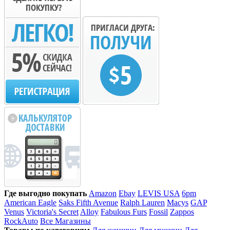
Где выгодно покупать
Amazon
Ebay
LEVIS USA
6pm
American Eagle
Saks Fifth Avenue
Ralph Lauren
Macys
GAP
Venus
Victoria's Secret
Alloy
Fabulous Furs
Fossil
Zappos
RockAuto
Все Магазины