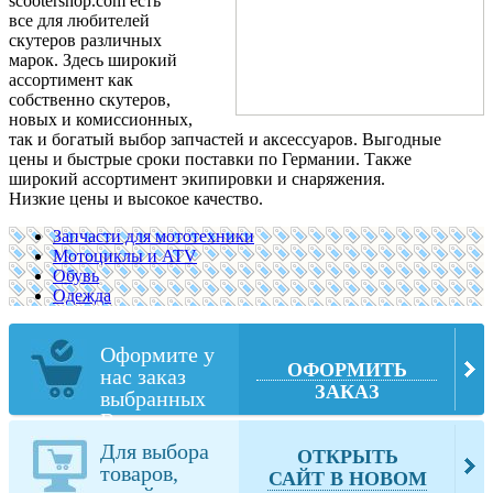
scootershop.com есть
все
для любителей
скутеров различных
марок. Здесь широкий
ассортимент как
собственно скутеров,
новых и комиссионных,
так и богатый выбор запчастей и аксессуаров. Выгодные
цены и быстрые сроки поставки по Германии. Также
широкий ассортимент экипировки и снаряжения.
Низкие цены и высокое качество.
Запчасти для мототехники
Мотоциклы и ATV
Обувь
Одежда
Оформите у
ОФОРМИТЬ
нас заказ
ЗАКАЗ
выбранных
Вами товаров
из sip-
Для выбора
ОТКРЫТЬ
scootershop.com
товаров,
САЙТ В НОВОМ