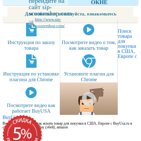
перейдите на
ОКНЕ
сайт sip-
scootershop.com
Для новичков: пожалуйста, ознакомьтесь
http://www.sip-
scootershop.com/
Поиск
товара
для
Инструкция по заказу
Посмотрите видео о том,
покупки
товара
как заказать товар
в США,
Европе с
Инструкция по установке
Установите плагин для
плагина для Chrome
Chrome
Посмотрите видео как
работает BuyUSA
BuyUsa.ru
Видео для новичков: как искать товар для покупки в США, Европе с BuyUsa.ru в
онлайн магазинах, на eBay (эбей), amazon