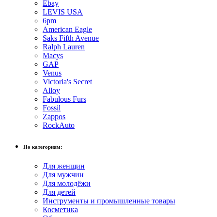
Ebay
LEVIS USA
6pm
American Eagle
Saks Fifth Avenue
Ralph Lauren
Macys
GAP
Venus
Victoria's Secret
Alloy
Fabulous Furs
Fossil
Zappos
RockAuto
По категориям:
Для женщин
Для мужчин
Для молодёжи
Для детей
Инструменты и промышленные товары
Косметика