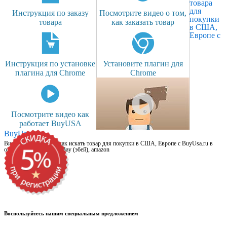
товара
для
Инструкция по заказу
Посмотрите видео о том,
покупки
товара
как заказать товар
в США,
Европе с
Инструкция по установке
Установите плагин для
плагина для Chrome
Chrome
Посмотрите видео как
работает BuyUSA
BuyUsa.ru
Видео для новичков: как искать товар для покупки в США, Европе с BuyUsa.ru в
онлайн магазинах, на eBay (эбей), amazon
Воспользуйтесь нашим специальным предложением