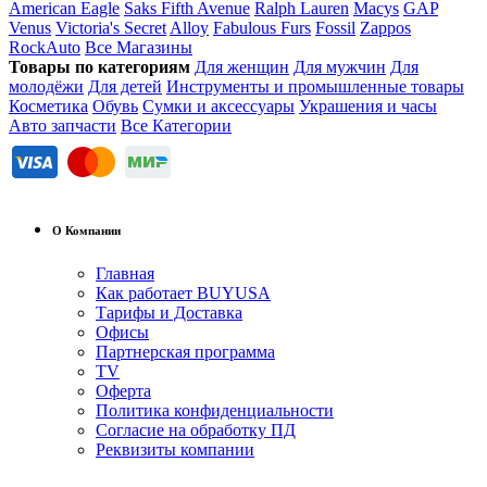
American Eagle
Saks Fifth Avenue
Ralph Lauren
Macys
GAP
Venus
Victoria's Secret
Alloy
Fabulous Furs
Fossil
Zappos
RockAuto
Все Магазины
Товары по категориям
Для женщин
Для мужчин
Для
молодёжи
Для детей
Инструменты и промышленные товары
Косметика
Обувь
Сумки и аксессуары
Украшения и часы
Авто запчасти
Все Категории
О Компании
Главная
Как работает BUYUSA
Тарифы и Доставка
Офисы
Партнерская программа
TV
Оферта
Политика конфиденциальности
Согласие на обработку ПД
Реквизиты компании