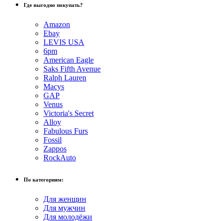
Где выгодно покупать?
Amazon
Ebay
LEVIS USA
6pm
American Eagle
Saks Fifth Avenue
Ralph Lauren
Macys
GAP
Venus
Victoria's Secret
Alloy
Fabulous Furs
Fossil
Zappos
RockAuto
По категориям:
Для женщин
Для мужчин
Для молодёжи