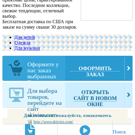
качество. Последние коллекции,
свежие тенденции, отличный
выбор.
Бесплатная доставка по США при
заказе на сумму свыше 30 долларов.
Для детей
Одежда
Для мужчин
Оформите у
ОФОРМИТЬ
нас заказ
ЗАКАЗ
выбранных
Вами товаров
из skiviez.com
Для выбора
ОТКРЫТЬ
товаров,
САЙТ В НОВОМ
перейдите на
ОКНЕ
сайт
skiviez.com
Для новичков: пожалуйста, ознакомьтесь
http://www.skiviez.com/
Поиск