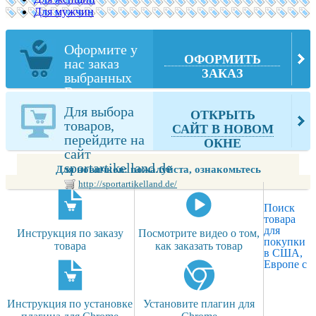
Для мужчин
Оформите у
ОФОРМИТЬ
нас заказ
ЗАКАЗ
выбранных
Вами товаров
из
Для выбора
ОТКРЫТЬ
sportartikelland.de
товаров,
САЙТ В НОВОМ
перейдите на
ОКНЕ
сайт
sportartikelland.de
Для новичков: пожалуйста, ознакомьтесь
http://sportartikelland.de/
Поиск
товара
для
Инструкция по заказу
Посмотрите видео о том,
покупки
товара
как заказать товар
в США,
Европе с
Инструкция по установке
Установите плагин для