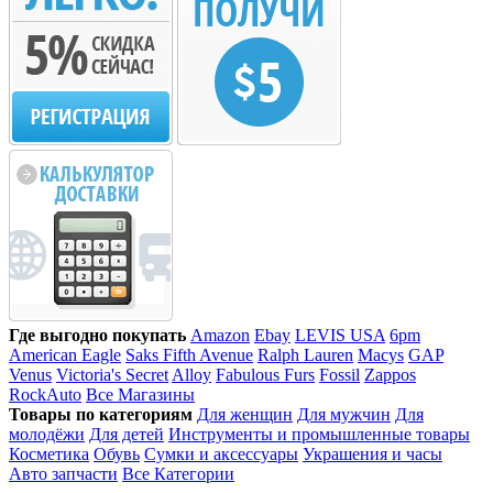
Где выгодно покупать
Amazon
Ebay
LEVIS USA
6pm
American Eagle
Saks Fifth Avenue
Ralph Lauren
Macys
GAP
Venus
Victoria's Secret
Alloy
Fabulous Furs
Fossil
Zappos
RockAuto
Все Магазины
Товары по категориям
Для женщин
Для мужчин
Для
молодёжи
Для детей
Инструменты и промышленные товары
Косметика
Обувь
Сумки и аксессуары
Украшения и часы
Авто запчасти
Все Категории