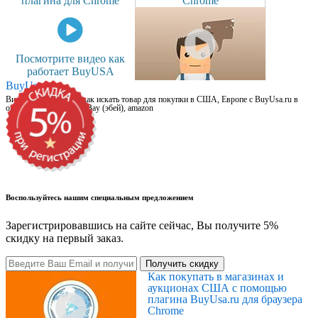
плагина для Chrome
Chrome
Посмотрите видео как
работает BuyUSA
BuyUsa.ru
Видео для новичков: как искать товар для покупки в США, Европе с BuyUsa.ru в
онлайн магазинах, на eBay (эбей), amazon
Воспользуйтесь нашим специальным предложением
Зарегистрировавшись на сайте сейчас, Вы получите 5%
скидку на первый заказ.
Получить скидку
Как покупать в магазинах и
аукционах США с помощью
плагина BuyUsa.ru для браузера
Chrome