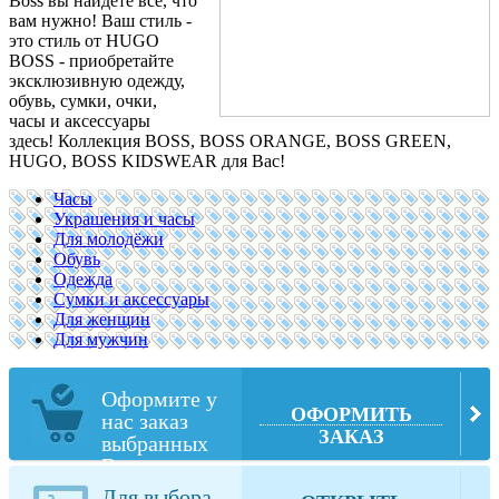
Boss вы найдете все, что
вам нужно!
Ваш стиль -
это стиль от HUGO
BOSS - приобретайте
эксклюзивную одежду,
обувь, сумки, очки,
часы и аксессуары
здесь! Коллекция BOSS, BOSS ORANGE, BOSS GREEN,
HUGO, BOSS KIDSWEAR для Вас!
Часы
Украшения и часы
Для молодёжи
Обувь
Одежда
Сумки и аксессуары
Для женщин
Для мужчин
Оформите у
ОФОРМИТЬ
нас заказ
ЗАКАЗ
выбранных
Вами товаров
из store-
Для выбора