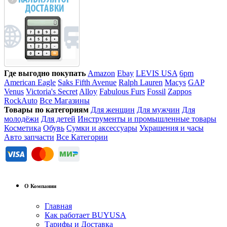
Где выгодно покупать
Amazon
Ebay
LEVIS USA
6pm
American Eagle
Saks Fifth Avenue
Ralph Lauren
Macys
GAP
Venus
Victoria's Secret
Alloy
Fabulous Furs
Fossil
Zappos
RockAuto
Все Магазины
Товары по категориям
Для женщин
Для мужчин
Для
молодёжи
Для детей
Инструменты и промышленные товары
Косметика
Обувь
Сумки и аксессуары
Украшения и часы
Авто запчасти
Все Категории
О Компании
Главная
Как работает BUYUSA
Тарифы и Доставка