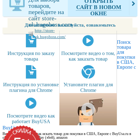
ОТКРЫТЬ
uk.hugoboss.com
товаров,
САЙТ В НОВОМ
перейдите на
ОКНЕ
сайт store-
uk.hugoboss.com
Для новичков: пожалуйста, ознакомьтесь
http://store-
uk.hugoboss.com/
Поиск
товара
для
Инструкция по заказу
Посмотрите видео о том,
покупки
товара
как заказать товар
в США,
Европе с
Инструкция по установке
Установите плагин для
плагина для Chrome
Chrome
Посмотрите видео как
работает BuyUSA
BuyUsa.ru
Видео для новичков: как искать товар для покупки в США, Европе с BuyUsa.ru в
онлайн магазинах, на eBay (эбей), amazon