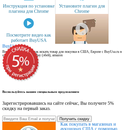
Инструкция по установке
Установите плагин для
плагина для Chrome
Chrome
Посмотрите видео как
работает BuyUSA
BuyUsa.ru
Видео для новичков: как искать товар для покупки в США, Европе с BuyUsa.ru в
онлайн магазинах, на eBay (эбей), amazon
Воспользуйтесь нашим специальным предложением
Зарегистрировавшись на сайте сейчас, Вы получите 5%
скидку на первый заказ.
Получить скидку
Как покупать в магазинах и
аукционах США с помощью