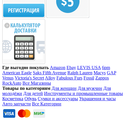
Где выгодно покупать
Amazon
Ebay
LEVIS USA
6pm
American Eagle
Saks Fifth Avenue
Ralph Lauren
Macys
GAP
Venus
Victoria's Secret
Alloy
Fabulous Furs
Fossil
Zappos
RockAuto
Все Магазины
Товары по категориям
Для женщин
Для мужчин
Для
молодёжи
Для детей
Инструменты и промышленные товары
Косметика
Обувь
Сумки и аксессуары
Украшения и часы
Авто запчасти
Все Категории