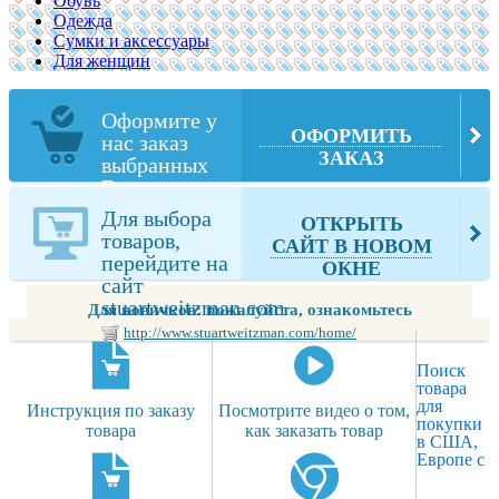
Обувь
Одежда
Сумки и аксессуары
Для женщин
Оформите у
ОФОРМИТЬ
нас заказ
ЗАКАЗ
выбранных
Вами товаров
из
Для выбора
ОТКРЫТЬ
stuartweitzman.com
товаров,
САЙТ В НОВОМ
перейдите на
ОКНЕ
сайт
stuartweitzman.com
Для новичков: пожалуйста, ознакомьтесь
http://www.stuartweitzman.com/home/
Поиск
товара
для
Инструкция по заказу
Посмотрите видео о том,
покупки
товара
как заказать товар
в США,
Европе с