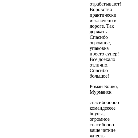
отрабатывают!
Воровство
практически
исключено в
дороге. Так
держать
Спасибо
огромное,
упаковка
просто супер!
Все доехало
отлично,
Спасибо
большое!
Роман Бойко,
Мурманск
спасибоооооо
командеееее
buyusa,
огромное
спасибоооо
ваще четкие
жиесть