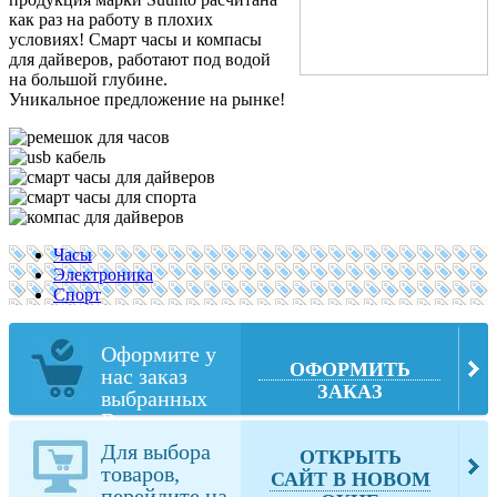
как раз на работу в плохих
условиях! Смарт часы и компасы
для дайверов, работают под водой
на большой глубине.
Уникальное предложение на рынке!
Часы
Электроника
Спорт
Оформите у
ОФОРМИТЬ
нас заказ
ЗАКАЗ
выбранных
Вами товаров
из suunto.com
Для выбора
ОТКРЫТЬ
товаров,
САЙТ В НОВОМ
перейдите на