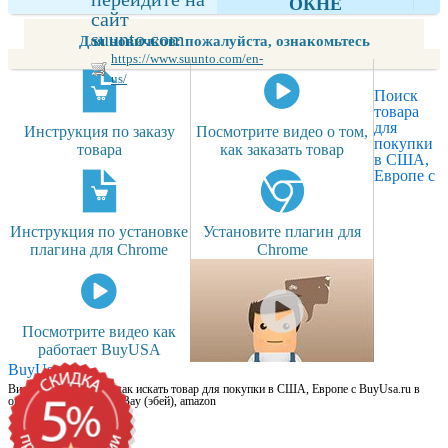
ОКНЕ
сайт
suunto.com
Для новичков: пожалуйста, ознакомьтесь
https://www.suunto.com/en-
us/
Поиск
товара
для
Инструкция по заказу
Посмотрите видео о том,
покупки
товара
как заказать товар
в США,
Европе с
Инструкция по установке
Установите плагин для
плагина для Chrome
Chrome
Посмотрите видео как
работает BuyUSA
BuyUsa.ru
Видео для новичков: как искать товар для покупки в США, Европе с BuyUsa.ru в
онлайн магазинах, на eBay (эбей), amazon