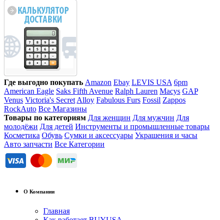
Где выгодно покупать
Amazon
Ebay
LEVIS USA
6pm
American Eagle
Saks Fifth Avenue
Ralph Lauren
Macys
GAP
Venus
Victoria's Secret
Alloy
Fabulous Furs
Fossil
Zappos
RockAuto
Все Магазины
Товары по категориям
Для женщин
Для мужчин
Для
молодёжи
Для детей
Инструменты и промышленные товары
Косметика
Обувь
Сумки и аксессуары
Украшения и часы
Авто запчасти
Все Категории
О Компании
Главная
Как работает BUYUSA