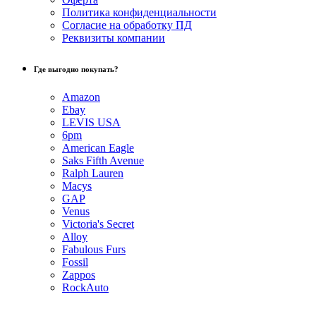
Политика конфиденциальности
Согласие на обработку ПД
Реквизиты компании
Где выгодно покупать?
Amazon
Ebay
LEVIS USA
6pm
American Eagle
Saks Fifth Avenue
Ralph Lauren
Macys
GAP
Venus
Victoria's Secret
Alloy
Fabulous Furs
Fossil
Zappos
RockAuto