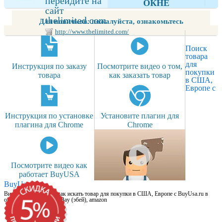
перейдите на
ОКНЕ
сайт
thelimited.com
Для новичков: пожалуйста, ознакомьтесь
http://www.thelimited.com/
Поиск
товара
для
Инструкция по заказу
Посмотрите видео о том,
покупки
товара
как заказать товар
в США,
Европе с
Инструкция по установке
Установите плагин для
плагина для Chrome
Chrome
Посмотрите видео как
работает BuyUSA
BuyUsa.ru
Видео для новичков: как искать товар для покупки в США, Европе с BuyUsa.ru в
онлайн магазинах, на eBay (эбей), amazon