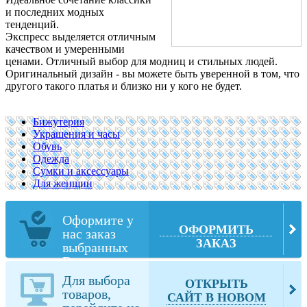
и последних модных
тенденций.
Экспресс выделяется отличным
качеством и умеренными
ценами. Отличный выбор для модниц и стильных людей.
Оригинальный дизайн - вы можете быть уверенной в том, что
другого такого платья и близко ни у кого не будет.
Бижутерия
Украшения и часы
Обувь
Одежда
Сумки и аксессуары
Для женщин
Оформите у
ОФОРМИТЬ
нас заказ
ЗАКАЗ
выбранных
Вами товаров
из
Для выбора
ОТКРЫТЬ
thelimited.com
товаров,
САЙТ В НОВОМ