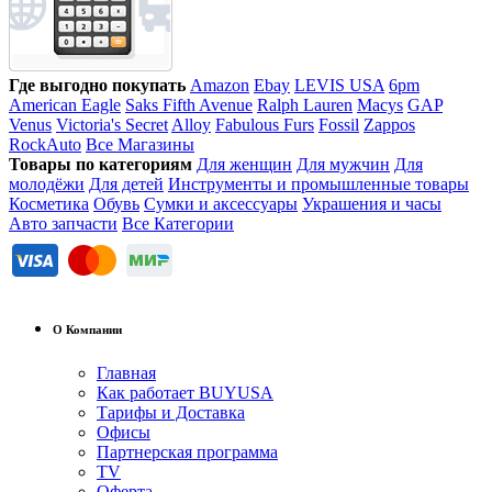
Где выгодно покупать
Amazon
Ebay
LEVIS USA
6pm
American Eagle
Saks Fifth Avenue
Ralph Lauren
Macys
GAP
Venus
Victoria's Secret
Alloy
Fabulous Furs
Fossil
Zappos
RockAuto
Все Магазины
Товары по категориям
Для женщин
Для мужчин
Для
молодёжи
Для детей
Инструменты и промышленные товары
Косметика
Обувь
Сумки и аксессуары
Украшения и часы
Авто запчасти
Все Категории
О Компании
Главная
Как работает BUYUSA
Тарифы и Доставка
Офисы
Партнерская программа
TV
Оферта