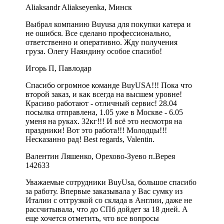
Aliaksandr Aliakseyenka, Минск
Выбрал компанию Buyusa для покупки катера и
не ошибся. Все сделано профессионально,
ответственно и оперативно. Жду получения
груза. Олегу Наяндину особое спасибо!
Игорь П, Павлодар
Спасибо огромное команде BuyUSA!!! Пока что
второй заказ, и как всегда на высшем уровне!
Красиво работают - отличный сервис! 28.04
посылка отправлена, 1.05 уже в Москве - 6.05
уменя на руках. 32кг!!! И всё это несмотря на
праздники! Вот это работа!!! Молодцы!!!
Несказанно рад! Best regards, Valentin.
Валентин Ляшенко, Орехово-Зуево п.Верея
142633
Уважаемые сотрудники BuyUsa, большое спасибо
за работу. Впервые заказывала у Вас сумку из
Италии с отгрузкой со склада в Англии, даже не
рассчитывала, что до СПб дойдет за 18 дней. А
еще хочется отметить, что все вопросы