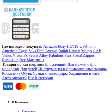
Где выгодно покупать
Amazon
Ebay
LEVIS USA
6pm
American Eagle
Saks Fifth Avenue
Ralph Lauren
Macys
GAP
Venus
Victoria's Secret
Alloy
Fabulous Furs
Fossil
Zappos
RockAuto
Все Магазины
Товары по категориям
Для женщин
Для мужчин
Для
молодёжи
Для детей
Инструменты и промышленные товары
Косметика
Обувь
Сумки и аксессуары
Украшения и часы
Авто запчасти
Все Категории
О Компании
Главная