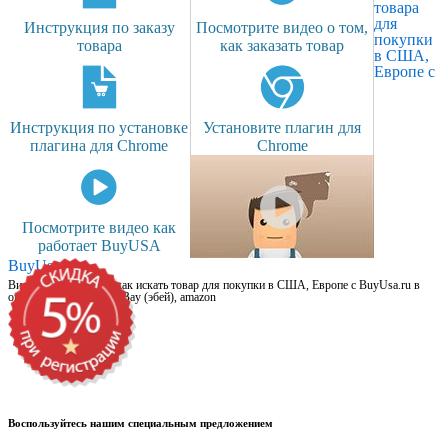
товара
для
Инструкция по заказу
Посмотрите видео о том,
покупки
товара
как заказать товар
в США,
Европе с
Инструкция по установке
Установите плагин для
плагина для Chrome
Chrome
Посмотрите видео как
работает BuyUSA
BuyUsa.ru
Видео для новичков: как искать товар для покупки в США, Европе с BuyUsa.ru в
онлайн магазинах, на eBay (эбей), amazon
Воспользуйтесь нашим специальным предложением