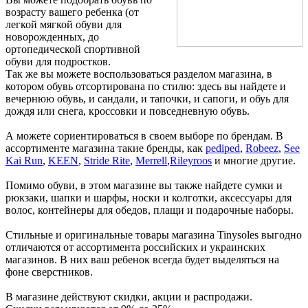
возрасту вашего ребенка (от
легкой мягкой обуви для
новорожденных, до
ортопедической спортивной
обуви для подростков.
Так же вы можете воспользоваться разделом магазина, в
котором обувь отсортирована по стилю: здесь вы найдете и
вечернюю обувь, и сандали, и тапочки, и сапоги, и обуь для
дождя или снега, кроссовки и повседневную обувь.
А можете сориентироваться в своем выборе по брендам. В
ассортименте магазина такие бренды, как
pediped
,
Robeez
,
See
Kai Run
,
KEEN
,
Stride Rite
,
Merrell
,
Rileyroos
и многие другие.
Помимо обуви, в этом магазине вы также найдете сумки и
рюкзаки, шапки и шарфы, носки и колготки, аксессуары для
волос, контейнеры для обедов, плащи и подарочные наборы.
Стильные и оригинальные товары магазина Tinysoles выгодно
отличаются от ассортимента российских и украинских
магазинов. В них ваш ребенок всегда будет выделяться на
фоне сверстников.
В магазине действуют скидки, акции и распродажи.