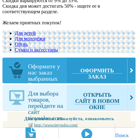
Скидки варьируются от 9% до 35%.
Скидка дня может достигать 50% - ищите ее в
соответствующем разделе.
Желаем приятных покупок!
Для детей
Для молодёжи
Обувь
Сумки и аксессуары
Оформите у
ОФОРМИТЬ
нас заказ
ЗАКАЗ
выбранных
Вами товаров
из
Для выбора
ОТКРЫТЬ
tinysoles.com
товаров,
САЙТ В НОВОМ
перейдите на
ОКНЕ
сайт
tinysoles.com
Для новичков: пожалуйста, ознакомьтесь
http://www.tinysoles.com/
Поиск