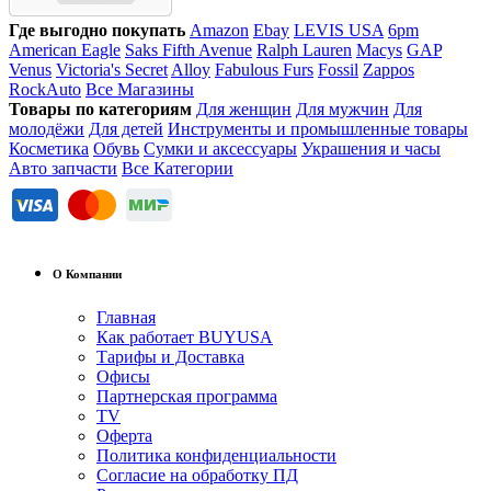
Где выгодно покупать
Amazon
Ebay
LEVIS USA
6pm
American Eagle
Saks Fifth Avenue
Ralph Lauren
Macys
GAP
Venus
Victoria's Secret
Alloy
Fabulous Furs
Fossil
Zappos
RockAuto
Все Магазины
Товары по категориям
Для женщин
Для мужчин
Для
молодёжи
Для детей
Инструменты и промышленные товары
Косметика
Обувь
Сумки и аксессуары
Украшения и часы
Авто запчасти
Все Категории
О Компании
Главная
Как работает BUYUSA
Тарифы и Доставка
Офисы
Партнерская программа
TV
Оферта
Политика конфиденциальности
Согласие на обработку ПД