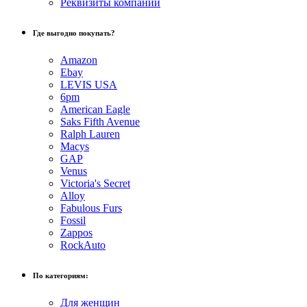
Реквизиты компании
Где выгодно покупать?
Amazon
Ebay
LEVIS USA
6pm
American Eagle
Saks Fifth Avenue
Ralph Lauren
Macys
GAP
Venus
Victoria's Secret
Alloy
Fabulous Furs
Fossil
Zappos
RockAuto
По категориям:
Для женщин