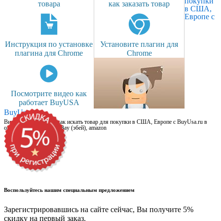
покупки
товара
как заказать товар
в США,
Европе с
Инструкция по установке
Установите плагин для
плагина для Chrome
Chrome
Посмотрите видео как
работает BuyUSA
BuyUsa.ru
Видео для новичков: как искать товар для покупки в США, Европе с BuyUsa.ru в
онлайн магазинах, на eBay (эбей), amazon
Воспользуйтесь нашим специальным предложением
Зарегистрировавшись на сайте сейчас, Вы получите 5%
скидку на первый заказ.