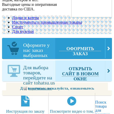
Выгодные цены и оперативная
доставка по США.
Лодки и катера
Инструменты и промышленные товары
Спорт
Для мужчин
Оформите у
ОФОРМИТЬ
нас заказ
ЗАКАЗ
выбранных
Вами товаров
из tohatsu.us
Для выбора
ОТКРЫТЬ
товаров,
САЙТ В НОВОМ
перейдите на
ОКНЕ
сайт tohatsu.us
Для новичков: пожалуйста, ознакомьтесь
http://tohatsu.us/
Поиск
товара
для
Инструкция по заказу
Посмотрите видео о том,