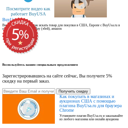
Посмотрите видео как
работает BuyUSA
BuyUsa.ru
Видео для новичков: как искать товар для покупки в США, Европе с BuyUsa.ru в
онлайн магазинах, на eBay (эбей), amazon
Воспользуйтесь нашим специальным предложением
Зарегистрировавшись на сайте сейчас, Вы получите 5%
скидку на первый заказ.
Получить скидку
Как покупать в магазинах и
аукционах США с помощью
плагина BuyUsa.ru для браузера
Chrome
Установите плагин BuyUsa.ru и заказывайте
из любого магазина или онлайн аукциона