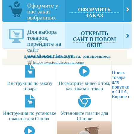
Оформите у
ОФОРМИТЬ
нас заказ
ЗАКАЗ
выбранных
Вами товаров
из
Для выбора
ОТКРЫТЬ
tooldiscounter.com
товаров,
САЙТ В НОВОМ
перейдите на
ОКНЕ
сайт
tooldiscounter.com
Для новичков: пожалуйста, ознакомьтесь
http://www.tooldiscounter.com/
Поиск
товара
для
Инструкция по заказу
Посмотрите видео о том,
покупки
товара
как заказать товар
в США,
Европе с
Инструкция по установке
Установите плагин для
плагина для Chrome
Chrome