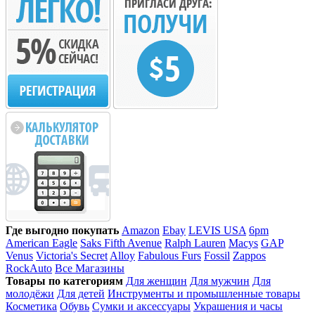
Где выгодно покупать
Amazon
Ebay
LEVIS USA
6pm
American Eagle
Saks Fifth Avenue
Ralph Lauren
Macys
GAP
Venus
Victoria's Secret
Alloy
Fabulous Furs
Fossil
Zappos
RockAuto
Все Магазины
Товары по категориям
Для женщин
Для мужчин
Для
молодёжи
Для детей
Инструменты и промышленные товары
Косметика
Обувь
Сумки и аксессуары
Украшения и часы