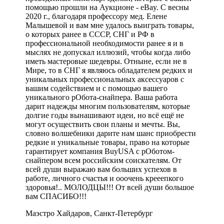
помощью прошли на Аукционе - eBay. С весны
2020 г., благодаря профессору мед. Елене
Малышевой и вам мне удалось выиграть товары,
о которых ранее в СССР, СНГ и РФ в
профессиональной необходимости ранее я и в
мыслях не допускал иллюзий, чтобы когда либо
иметь мастеровые шедевры. Отныне, если не в
Мире, то в СНГ я являюсь обладателем редких и
уникальных профессиональных аксессуаров с
вашим содействием и с помощью вашего
уникального рОбота-снайпера. Ваша работа
дарит надежды многим пользователям, которые
долгие годы вынашивают идеи, но всё ещё не
могут осуществить свои планы и мечты. Вы,
словно волшебники дарите нам шанс приобрести
редкие и уникальные товары, право на которые
гарантирует компания BuyUSA c рОботом-
снайпером всем российским соискателям. От
всей души выражаю вам больших успехов в
работе, личного счастья и ооочень крееепкого
здоровья!.. МОЛОДЦЫ!!! От всей души большое
вам СПАСИБО!!!
Маэстро Хайдаров, Санкт-Петербург