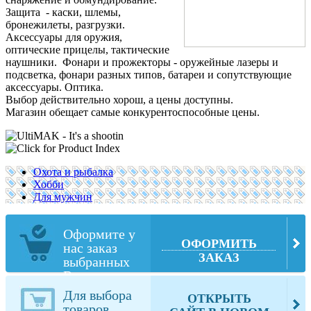
Защита - каски, шлемы,
бронежилеты, разгрузки.
Аксессуары для оружия,
оптические прицелы, тактические
наушники. Фонари и прожекторы - оружейные лазеры и
подсветка, фонари разных типов, батареи и сопутствующие
аксессуары. Оптика.
Выбор действительно хорош, а цены доступны.
Магазин обещает самые конкурентоспособные цены.
Охота и рыбалка
Хобби
Для мужчин
Оформите у
ОФОРМИТЬ
нас заказ
ЗАКАЗ
выбранных
Вами товаров
из
Для выбора
ОТКРЫТЬ
ultimak.com
товаров,