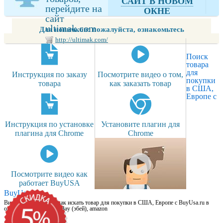
САЙТ В НОВОМ
перейдите на
ОКНЕ
сайт
ultimak.com
Для новичков: пожалуйста, ознакомьтесь
http://ultimak.com/
Поиск
товара
для
Инструкция по заказу
Посмотрите видео о том,
покупки
товара
как заказать товар
в США,
Европе с
Инструкция по установке
Установите плагин для
плагина для Chrome
Chrome
Посмотрите видео как
работает BuyUSA
BuyUsa.ru
Видео для новичков: как искать товар для покупки в США, Европе с BuyUsa.ru в
онлайн магазинах, на eBay (эбей), amazon