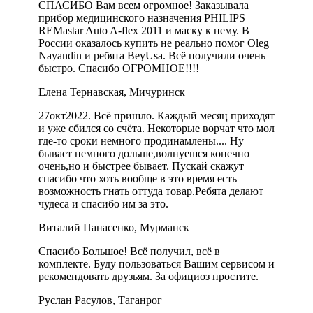
СПАСИБО Вам всем огромное! Заказывала
прибор медицинского назначения PHILIPS
REMastar Auto A-flex 2011 и маску к нему. В
России оказалось купить не реально помог Oleg
Nayandin и ребята BeyUsa. Всё получили очень
быстро. Спасибо ОГРОМНОЕ!!!!
Елена Тернавская, Мичуринск
27окт2022. Всё пришло. Каждый месяц приходят
и уже сбился со счёта. Некоторые ворчат что мол
где-то сроки немного продинамлены.... Ну
бывает немного дольше,волнуешся конечно
очень,но и быстрее бывает. Пускай скажут
спасибо что хоть вообще в это время есть
возможность гнать оттуда товар.Ребята делают
чудеса и спасибо им за это.
Виталий Панасенко, Мурманск
Спасибо Большое! Всё получил, всё в
комплекте. Буду пользоваться Вашим сервисом и
рекомендовать друзьям. За официоз простите.
Руслан Расулов, Таганрог