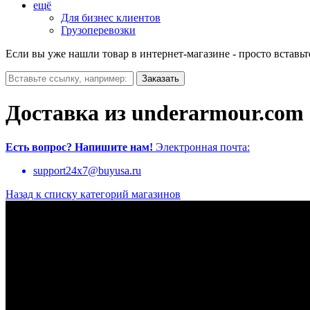
ещё
Для бизнес клиентов
Грузоперевозки
Если вы уже нашли товар в интернет-магазине - просто вставьт
Доставка из underarmour.com
Есть вопрос?
Напишите нам!
Электронная почта:
support24x7@buyusa.ru
Назад к списку категорий магазинов