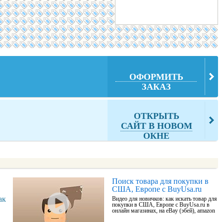
ОФОРМИТЬ
ЗАКАЗ
ОТКРЫТЬ
САЙТ В НОВОМ
ОКНЕ
Поиск товара для покупки в
США, Европе с BuyUsa.ru
ак
Видео для новичков: как искать товар для
покупки в США, Европе с BuyUsa.ru в
онлайн магазинах, на eBay (эбей), amazon