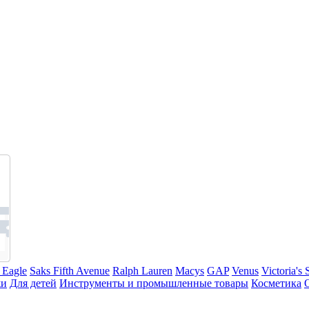
 Eagle
Saks Fifth Avenue
Ralph Lauren
Macys
GAP
Venus
Victoria's 
жи
Для детей
Инструменты и промышленные товары
Косметика