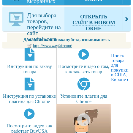
выбранных
Вами товаров
из wayfair.com
Для выбора
ОТКРЫТЬ
товаров,
САЙТ В НОВОМ
перейдите на
ОКНЕ
сайт
wayfair.com
Для новичков: пожалуйста, ознакомьтесь
http://www.wayfair.com/
Поиск
товара
для
Инструкция по заказу
Посмотрите видео о том,
покупки
товара
как заказать товар
в США,
Европе с
Инструкция по установке
Установите плагин для
плагина для Chrome
Chrome
Посмотрите видео как
работает BuyUSA