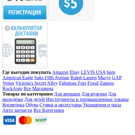
Где выгодно покупать
Amazon
Ebay
LEVIS USA
6pm
American Eagle
Saks Fifth Avenue
Ralph Lauren
Macys
GAP
Venus
Victoria's Secret
Alloy
Fabulous Furs
Fossil
Zappos
RockAuto
Все Магазины
Товары по категориям
Для женщин
Для мужчин
Для
молодёжи
Для детей
Инструменты и промышленные товары
Косметика
Обувь
Сумки и аксессуары
Украшения и часы
Авто запчасти
Все Категории