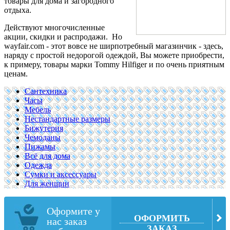
товары для дома и загородного
отдыха.
Действуют многочисленные
акции, скидки и распродажи. Но
wayfair.com - этот вовсе не ширпотребный магазинчик - здесь,
наряду с простой недорогой одеждой, Вы можете приобрести,
к примеру, товары марки Tommy Hilfiger и по очень приятным
ценам.
Сантехника
Часы
Мебель
Нестандартные размеры
Бижутерия
Чемоданы
Пижамы
Всё для дома
Одежда
Сумки и аксессуары
Для женщин
Оформите у
ОФОРМИТЬ
нас заказ
ЗАКАЗ