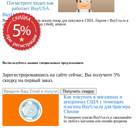
Посмотрите видео как
работает BuyUSA
BuyUsa.ru
Видео для новичков: как искать товар для покупки в США, Европе с BuyUsa.ru в
онлайн магазинах, на eBay (эбей), amazon
Воспользуйтесь нашим специальным предложением
Зарегистрировавшись на сайте сейчас, Вы получите 5%
скидку на первый заказ.
Получить скидку
Как покупать в магазинах и
аукционах США с помощью
плагина BuyUsa.ru для браузера
Chrome
Установите плагин BuyUsa.ru и заказывайте
из любого магазина или онлайн аукциона