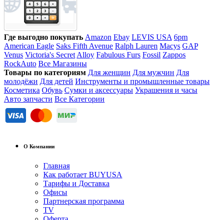
Где выгодно покупать
Amazon
Ebay
LEVIS USA
6pm
American Eagle
Saks Fifth Avenue
Ralph Lauren
Macys
GAP
Venus
Victoria's Secret
Alloy
Fabulous Furs
Fossil
Zappos
RockAuto
Все Магазины
Товары по категориям
Для женщин
Для мужчин
Для
молодёжи
Для детей
Инструменты и промышленные товары
Косметика
Обувь
Сумки и аксессуары
Украшения и часы
Авто запчасти
Все Категории
О Компании
Главная
Как работает BUYUSA
Тарифы и Доставка
Офисы
Партнерская программа
TV
Оферта