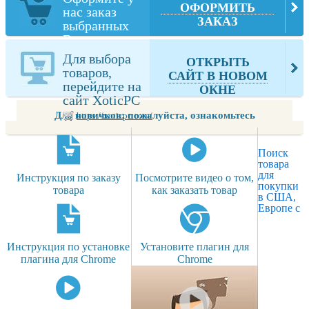
ОФОРМИТЬ
нас заказ
ЗАКАЗ
выбранных
Вами товаров
из XoticPC
Для выбора
ОТКРЫТЬ
товаров,
САЙТ В НОВОМ
перейдите на
ОКНЕ
сайт XoticPC
Для новичков: пожалуйста, ознакомьтесь
https://xoticpc.com/
Поиск
товара
для
Инструкция по заказу
Посмотрите видео о том,
покупки
товара
как заказать товар
в США,
Европе с
Инструкция по установке
Установите плагин для
плагина для Chrome
Chrome