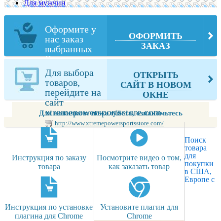
Для мужчин
Оформите у
ОФОРМИТЬ
нас заказ
ЗАКАЗ
выбранных
Вами товаров
из
Для выбора
ОТКРЫТЬ
xtremepowersportsstore.com
товаров,
САЙТ В НОВОМ
перейдите на
ОКНЕ
сайт
xtremepowersportsstore.com
Для новичков: пожалуйста, ознакомьтесь
http://www.xtremepowersportsstore.com/
Поиск
товара
для
Инструкция по заказу
Посмотрите видео о том,
покупки
товара
как заказать товар
в США,
Европе с
Инструкция по установке
Установите плагин для
плагина для Chrome
Chrome