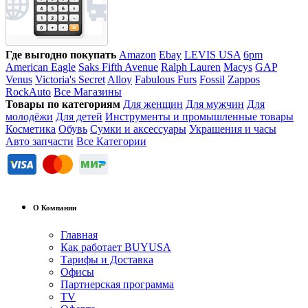
Где выгодно покупать
Amazon
Ebay
LEVIS USA
6pm
American Eagle
Saks Fifth Avenue
Ralph Lauren
Macys
GAP
Venus
Victoria's Secret
Alloy
Fabulous Furs
Fossil
Zappos
RockAuto
Все Магазины
Товары по категориям
Для женщин
Для мужчин
Для
молодёжи
Для детей
Инструменты и промышленные товары
Косметика
Обувь
Сумки и аксессуары
Украшения и часы
Авто запчасти
Все Категории
О Компании
Главная
Как работает BUYUSA
Тарифы и Доставка
Офисы
Партнерская программа
TV