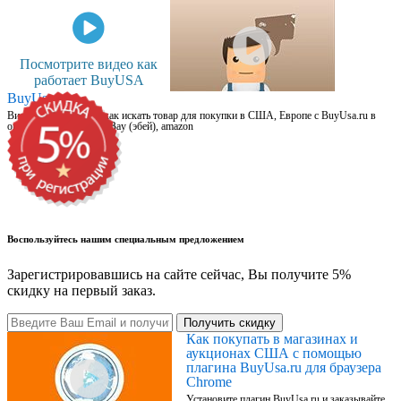
Посмотрите видео как
работает BuyUSA
BuyUsa.ru
Видео для новичков: как искать товар для покупки в США, Европе с BuyUsa.ru в
онлайн магазинах, на eBay (эбей), amazon
Воспользуйтесь нашим специальным предложением
Зарегистрировавшись на сайте сейчас, Вы получите 5%
скидку на первый заказ.
Получить скидку
Как покупать в магазинах и
аукционах США с помощью
плагина BuyUsa.ru для браузера
Chrome
Установите плагин BuyUsa.ru и заказывайте