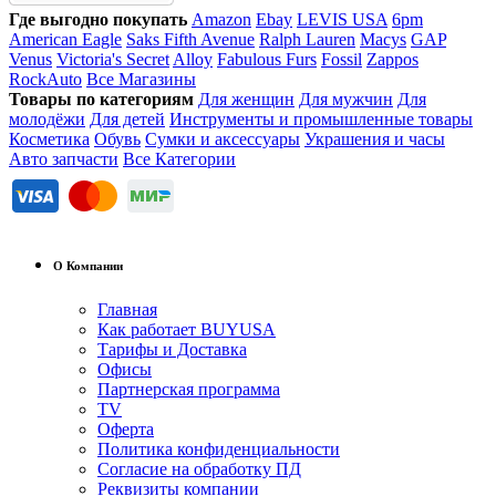
Где выгодно покупать
Amazon
Ebay
LEVIS USA
6pm
American Eagle
Saks Fifth Avenue
Ralph Lauren
Macys
GAP
Venus
Victoria's Secret
Alloy
Fabulous Furs
Fossil
Zappos
RockAuto
Все Магазины
Товары по категориям
Для женщин
Для мужчин
Для
молодёжи
Для детей
Инструменты и промышленные товары
Косметика
Обувь
Сумки и аксессуары
Украшения и часы
Авто запчасти
Все Категории
О Компании
Главная
Как работает BUYUSA
Тарифы и Доставка
Офисы
Партнерская программа
TV
Оферта
Политика конфиденциальности
Согласие на обработку ПД
Реквизиты компании