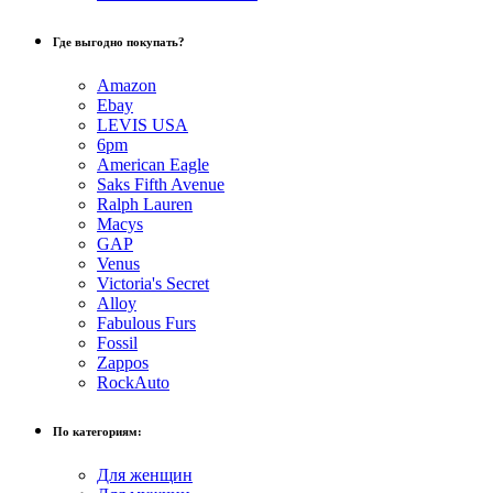
Где выгодно покупать?
Amazon
Ebay
LEVIS USA
6pm
American Eagle
Saks Fifth Avenue
Ralph Lauren
Macys
GAP
Venus
Victoria's Secret
Alloy
Fabulous Furs
Fossil
Zappos
RockAuto
По категориям:
Для женщин