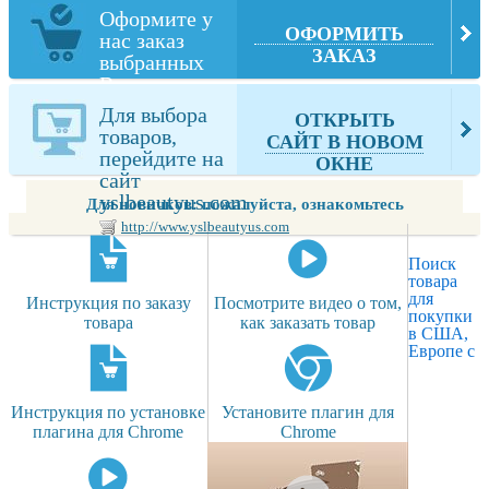
Оформите у
ОФОРМИТЬ
нас заказ
ЗАКАЗ
выбранных
Вами товаров
из
Для выбора
ОТКРЫТЬ
yslbeautyus.com
товаров,
САЙТ В НОВОМ
перейдите на
ОКНЕ
сайт
yslbeautyus.com
Для новичков: пожалуйста, ознакомьтесь
http://www.yslbeautyus.com
Поиск
товара
для
Инструкция по заказу
Посмотрите видео о том,
покупки
товара
как заказать товар
в США,
Европе с
Инструкция по установке
Установите плагин для
плагина для Chrome
Chrome