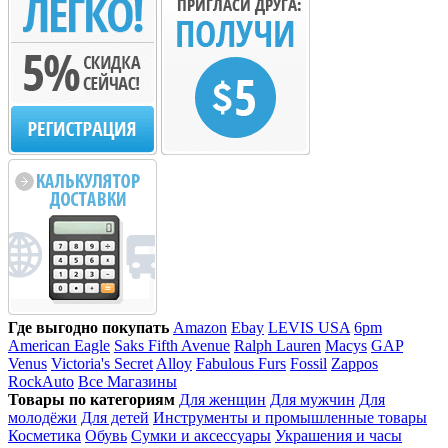
Где выгодно покупать
Amazon
Ebay
LEVIS USA
6pm
American Eagle
Saks Fifth Avenue
Ralph Lauren
Macys
GAP
Venus
Victoria's Secret
Alloy
Fabulous Furs
Fossil
Zappos
RockAuto
Все Магазины
Товары по категориям
Для женщин
Для мужчин
Для
молодёжи
Для детей
Инструменты и промышленные товары
Косметика
Обувь
Сумки и аксессуары
Украшения и часы