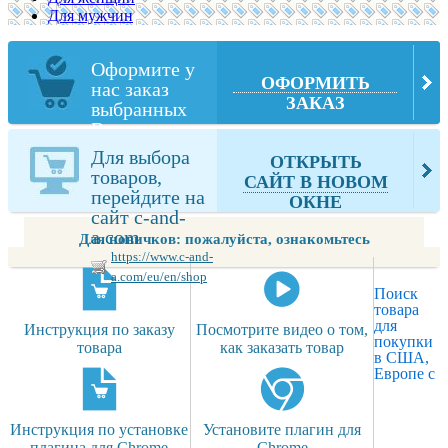
Для мужчин
Оформите у
ОФОРМИТЬ
нас заказ
ЗАКАЗ
выбранных
Вами товаров
из c-and-a.com
Для выбора
ОТКРЫТЬ
товаров,
САЙТ В НОВОМ
перейдите на
ОКНЕ
сайт c-and-
a.com
Для новичков: пожалуйста, ознакомьтесь
https://www.c-and-
a.com/eu/en/shop
Поиск
товара
для
Инструкция по заказу
Посмотрите видео о том,
покупки
товара
как заказать товар
в США,
Европе с
Инструкция по установке
Установите плагин для
плагина для Chrome
Chrome