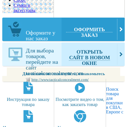
Спорт
Сумки и
аксессуары
ОФОРМИТЬ
Оформите у
ЗАКАЗ
нас заказ
выбранных
Вами товаров
Для выбора
ОТКРЫТЬ
из
товаров,
САЙТ В НОВОМ
tacticalconcealment.com
перейдите на
ОКНЕ
сайт
tacticalconcealment.com
Для новичков: пожалуйста, ознакомьтесь
http://www.tacticalconcealment.com/
Поиск
товара
для
Инструкция по заказу
Посмотрите видео о том,
покупки
товара
как заказать товар
в США,
Европе с