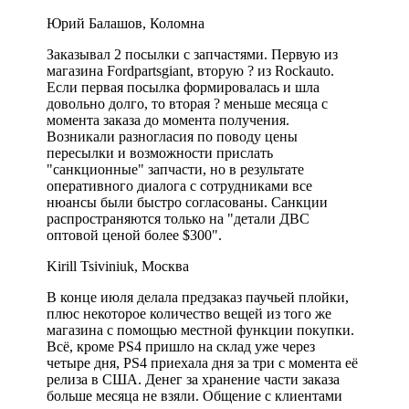
Юрий Балашов, Коломна
Заказывал 2 посылки с запчастями. Первую из
магазина Fordpartsgiant, вторую ? из Rockauto.
Если первая посылка формировалась и шла
довольно долго, то вторая ? меньше месяца с
момента заказа до момента получения.
Возникали разногласия по поводу цены
пересылки и возможности прислать
"санкционные" запчасти, но в результате
оперативного диалога с сотрудниками все
нюансы были быстро согласованы. Санкции
распространяются только на "детали ДВС
оптовой ценой более $300".
Kirill Tsiviniuk, Москва
В конце июля делала предзаказ паучьей плойки,
плюс некоторое количество вещей из того же
магазина с помощью местной функции покупки.
Всё, кроме PS4 пришло на склад уже через
четыре дня, PS4 приехала дня за три с момента её
релиза в США. Денег за хранение части заказа
больше месяца не взяли. Общение с клиентами