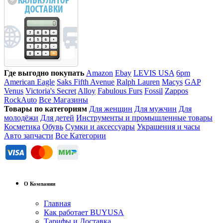
Где выгодно покупать
Amazon
Ebay
LEVIS USA
6pm
American Eagle
Saks Fifth Avenue
Ralph Lauren
Macys
GAP
Venus
Victoria's Secret
Alloy
Fabulous Furs
Fossil
Zappos
RockAuto
Все Магазины
Товары по категориям
Для женщин
Для мужчин
Для
молодёжи
Для детей
Инструменты и промышленные товары
Косметика
Обувь
Сумки и аксессуары
Украшения и часы
Авто запчасти
Все Категории
О Компании
Главная
Как работает BUYUSA
Тарифы и Доставка