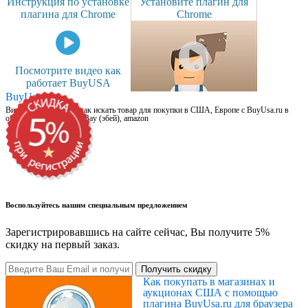
Инструкция по установке
Установите плагин для
плагина для Chrome
Chrome
Посмотрите видео как
работает BuyUSA
BuyUsa.ru
Видео для новичков: как искать товар для покупки в США, Европе с BuyUsa.ru в
онлайн магазинах, на eBay (эбей), amazon
Воспользуйтесь нашим специальным предложением
Зарегистрировавшись на сайте сейчас, Вы получите 5%
скидку на первый заказ.
Получить скидку
Как покупать в магазинах и
аукционах США с помощью
плагина BuyUsa.ru для браузера