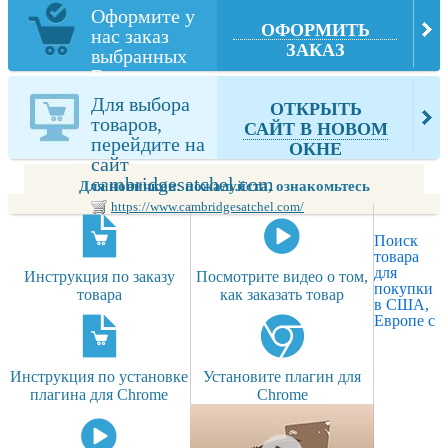
Оформите у
ОФОРМИТЬ
нас заказ
ЗАКАЗ
выбранных
Вами товаров
из
Для выбора
ОТКРЫТЬ
cambridgesatchel.com
товаров,
САЙТ В НОВОМ
перейдите на
ОКНЕ
сайт
cambridgesatchel.com
Для новичков: пожалуйста, ознакомьтесь
https://www.cambridgesatchel.com/
Поиск
товара
для
Инструкция по заказу
Посмотрите видео о том,
покупки
товара
как заказать товар
в США,
Европе с
Инструкция по установке
Установите плагин для
плагина для Chrome
Chrome