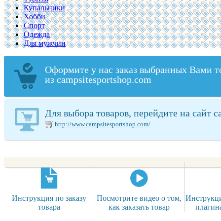
Купальники
Хобби
Спорт
Одежда
Для мужчин
Оформите у нас заказ выбранных Вами т
из campsitesportshop.com
Для выбора товаров, перейдите на сайт c
http://www.campsitesportshop.com/
Инструкция по заказу
Посмотрите видео о том,
Инструкци
товара
как заказать товар
плагин