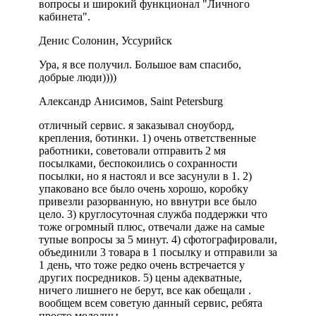
вопросы и широкий функционал "Личного
кабинета".
Денис Солонин, Уссурийск
Ура, я все получил. Большое вам спасибо,
добрые люди))))
Александр Анисимов, Saint Petersburg
отличный сервис. я заказывал сноуборд,
крепления, ботинки. 1) очень ответственные
работники, советовали отправить 2 мя
посылками, беспокоились о сохранности
посылки, но я настоял и все засунули в 1. 2)
упаковано все было очень хорошо, коробку
привезли разорванную, но ввнутри все было
цело. 3) круглосуточная служба поддержки что
тоже огромный плюс, отвечали даже на самые
тупые вопросы за 5 минут. 4) сфотографировали,
объединили 3 товара в 1 посылку и отправили за
1 день, что тоже редко очень встречается у
других посредников. 5) цены адекватные,
ничего лишнего не берут, все как обещали .
вообщем всем советую данный сервис, ребята
просто молодцы