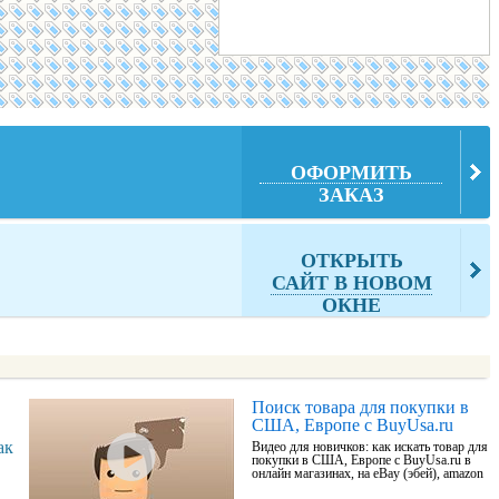
ОФОРМИТЬ
ЗАКАЗ
ОТКРЫТЬ
САЙТ В НОВОМ
ОКНЕ
Поиск товара для покупки в
США, Европе с BuyUsa.ru
ак
Видео для новичков: как искать товар для
покупки в США, Европе с BuyUsa.ru в
онлайн магазинах, на eBay (эбей), amazon