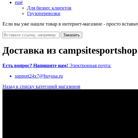
ещё
Для бизнес клиентов
Грузоперевозки
Если вы уже нашли товар в интернет-магазине - просто вставьт
Доставка из campsitesportsho
Есть вопрос?
Напишите нам!
Электронная почта:
support24x7@buyusa.ru
Назад к списку категорий магазинов