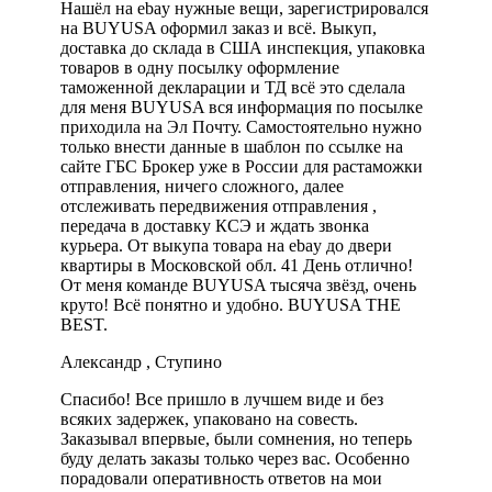
Нашёл на ebay нужные вещи, зарегистрировался
на BUYUSA оформил заказ и всё. Выкуп,
доставка до склада в США инспекция, упаковка
товаров в одну посылку оформление
таможенной декларации и ТД всё это сделала
для меня BUYUSA вся информация по посылке
приходила на Эл Почту. Самостоятельно нужно
только внести данные в шаблон по ссылке на
сайте ГБС Брокер уже в России для растаможки
отправления, ничего сложного, далее
отслеживать передвижения отправления ,
передача в доставку КСЭ и ждать звонка
курьера. От выкупа товара на ebay до двери
квартиры в Московской обл. 41 День отлично!
От меня команде BUYUSA тысяча звёзд, очень
круто! Всё понятно и удобно. BUYUSA THE
BEST.
Александр , Ступино
Спасибо! Все пришло в лучшем виде и без
всяких задержек, упаковано на совесть.
Заказывал впервые, были сомнения, но теперь
буду делать заказы только через вас. Особенно
порадовали оперативность ответов на мои