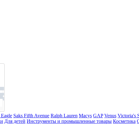
 Eagle
Saks Fifth Avenue
Ralph Lauren
Macys
GAP
Venus
Victoria's 
жи
Для детей
Инструменты и промышленные товары
Косметика