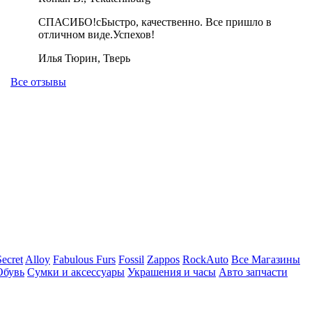
СПАСИБО!cБыстро, качественно. Все пришло в
отличном виде.Успехов!
Илья Тюрин, Тверь
Все отзывы
Secret
Alloy
Fabulous Furs
Fossil
Zappos
RockAuto
Все Магазины
Обувь
Сумки и аксессуары
Украшения и часы
Авто запчасти