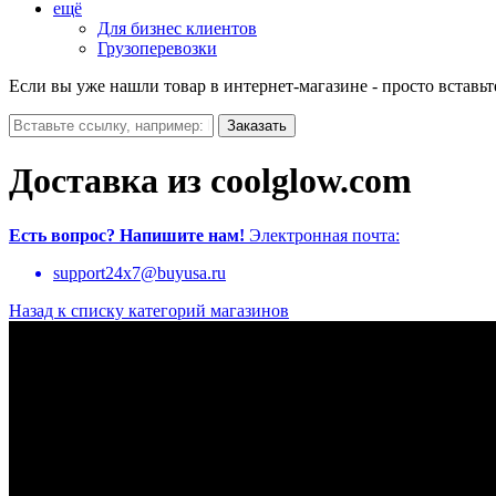
ещё
Для бизнес клиентов
Грузоперевозки
Если вы уже нашли товар в интернет-магазине - просто вставьт
Доставка из coolglow.com
Есть вопрос?
Напишите нам!
Электронная почта:
support24x7@buyusa.ru
Назад к списку категорий магазинов