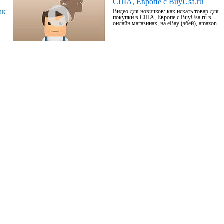
США, Европе с BuyUsa.ru
ак
Видео для новичков: как искать товар для
покупки в США, Европе с BuyUsa.ru в
онлайн магазинах, на eBay (эбей), amazon