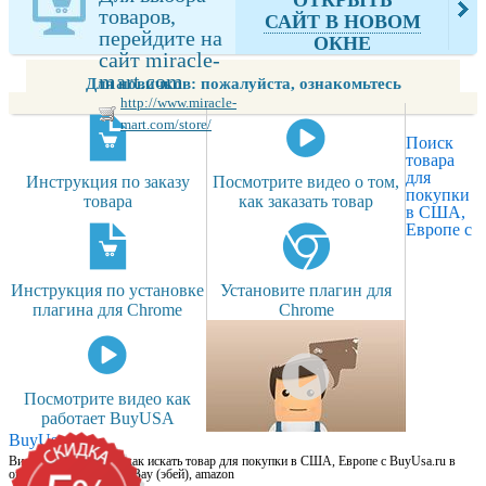
mart.com
товаров,
САЙТ В НОВОМ
перейдите на
ОКНЕ
сайт miracle-
mart.com
Для новичков: пожалуйста, ознакомьтесь
http://www.miracle-
mart.com/store/
Поиск
товара
для
Инструкция по заказу
Посмотрите видео о том,
покупки
товара
как заказать товар
в США,
Европе с
Инструкция по установке
Установите плагин для
плагина для Chrome
Chrome
Посмотрите видео как
работает BuyUSA
BuyUsa.ru
Видео для новичков: как искать товар для покупки в США, Европе с BuyUsa.ru в
онлайн магазинах, на eBay (эбей), amazon