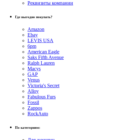
Реквизиты компании
Где выгодно покупать?
Amazon
Ebay
LEVIS USA
6pm
American Eagle
Saks Fifth Avenue
Ralph Lauren
Macys
GAP
Venus
Victoria's Secret
Alloy
Fabulous Furs
Fossil
Zappos
RockAuto
По категориям:
Для женщин