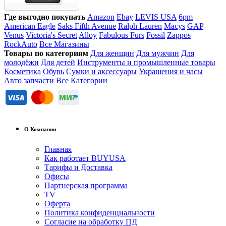
Где выгодно покупать
Amazon
Ebay
LEVIS USA
6pm
American Eagle
Saks Fifth Avenue
Ralph Lauren
Macys
GAP
Venus
Victoria's Secret
Alloy
Fabulous Furs
Fossil
Zappos
RockAuto
Все Магазины
Товары по категориям
Для женщин
Для мужчин
Для
молодёжи
Для детей
Инструменты и промышленные товары
Косметика
Обувь
Сумки и аксессуары
Украшения и часы
Авто запчасти
Все Категории
О Компании
Главная
Как работает BUYUSA
Тарифы и Доставка
Офисы
Партнерская программа
TV
Оферта
Политика конфиденциальности
Согласие на обработку ПД