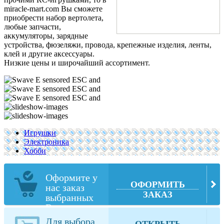
miracle-mart.com Вы сможете
приобрести набор вертолета,
любые запчасти,
аккумуляторы, зарядные
устройства, фюзеляжи, провода, крепежные изделия, ленты,
клей и другие аксессуары.
Низкие цены и широчайший ассортимент.
Игрушки
Электроника
Хобби
Оформите у
ОФОРМИТЬ
нас заказ
ЗАКАЗ
выбранных
Вами товаров
из miracle-
Для выбора
ОТКРЫТЬ