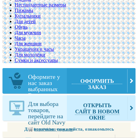
Нестандартные размеры
Пижамы
Купальники
Для детей
Обувь
Для мужчин
Часы
Для женщин
Украшения и часы
Для молодёжи
Сумки и аксессуары
Оформите у
ОФОРМИТЬ
нас заказ
ЗАКАЗ
выбранных
Вами товаров
из Old Navy
Для выбора
ОТКРЫТЬ
товаров,
САЙТ В НОВОМ
перейдите на
ОКНЕ
сайт Old Navy
Для новичков: пожалуйста, ознакомьтесь
http://oldnavy.gap.com