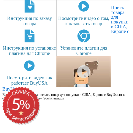
Поиск
товара
для
Инструкция по заказу
Посмотрите видео о том,
покупки
товара
как заказать товар
в США,
Европе с
Инструкция по установке
Установите плагин для
плагина для Chrome
Chrome
Посмотрите видео как
работает BuyUSA
BuyUsa.ru
Видео для новичков: как искать товар для покупки в США, Европе с BuyUsa.ru в
онлайн магазинах, на eBay (эбей), amazon