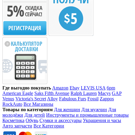
Где выгодно покупать
Amazon
Ebay
LEVIS USA
6pm
American Eagle
Saks Fifth Avenue
Ralph Lauren
Macys
GAP
Venus
Victoria's Secret
Alloy
Fabulous Furs
Fossil
Zappos
RockAuto
Все Магазины
Товары по категориям
Для женщин
Для мужчин
Для
молодёжи
Для детей
Инструменты и промышленные товары
Косметика
Обувь
Сумки и аксессуары
Украшения и часы
Авто запчасти
Все Категории