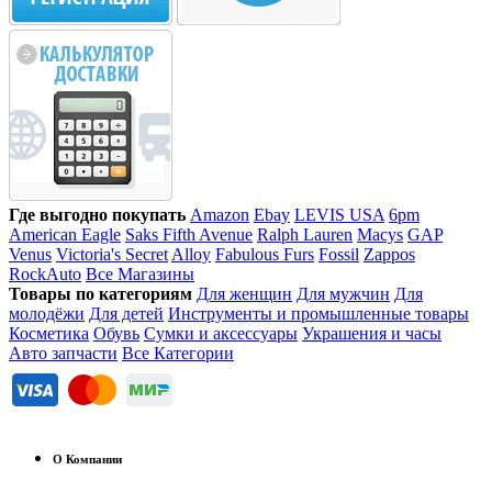
Где выгодно покупать
Amazon
Ebay
LEVIS USA
6pm
American Eagle
Saks Fifth Avenue
Ralph Lauren
Macys
GAP
Venus
Victoria's Secret
Alloy
Fabulous Furs
Fossil
Zappos
RockAuto
Все Магазины
Товары по категориям
Для женщин
Для мужчин
Для
молодёжи
Для детей
Инструменты и промышленные товары
Косметика
Обувь
Сумки и аксессуары
Украшения и часы
Авто запчасти
Все Категории
О Компании