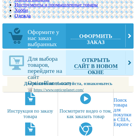
Инструменты и промышленные товары
Хобби
Одежда
Оформите у
ОФОРМИТЬ
нас заказ
ЗАКАЗ
выбранных
Вами товаров
из
Для выбора
ОТКРЫТЬ
OpticsPlanet.com
товаров,
САЙТ В НОВОМ
перейдите на
ОКНЕ
сайт
OpticsPlanet.com
Для новичков: пожалуйста, ознакомьтесь
https://www.opticsplanet.com/
Поиск
товара
для
Инструкция по заказу
Посмотрите видео о том,
покупки
товара
как заказать товар
в США,
Европе с