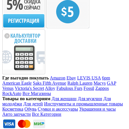
Где выгодно покупать
Amazon
Ebay
LEVIS USA
6pm
American Eagle
Saks Fifth Avenue
Ralph Lauren
Macys
GAP
Venus
Victoria's Secret
Alloy
Fabulous Furs
Fossil
Zappos
RockAuto
Все Магазины
Товары по категориям
Для женщин
Для мужчин
Для
молодёжи
Для детей
Инструменты и промышленные товары
Косметика
Обувь
Сумки и аксессуары
Украшения и часы
Авто запчасти
Все Категории