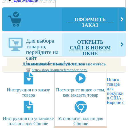
Для женщин
ОФОРМИТЬ
ЗАКАЗ
Оформите у
нас заказ
Для выбора
ОТКРЫТЬ
выбранных
товаров,
САЙТ В НОВОМ
Вами товаров
перейдите на
ОКНЕ
из
сайт
lisamariefernandez.com
lisamariefernandez.com
Для новичков: пожалуйста, ознакомьтесь
http://shop.lisamariefernandez.com/
Поиск
товара
для
Инструкция по заказу
Посмотрите видео о том,
покупки
товара
как заказать товар
в США,
Европе с
Инструкция по установке
Установите плагин для
плагина для Chrome
Chrome