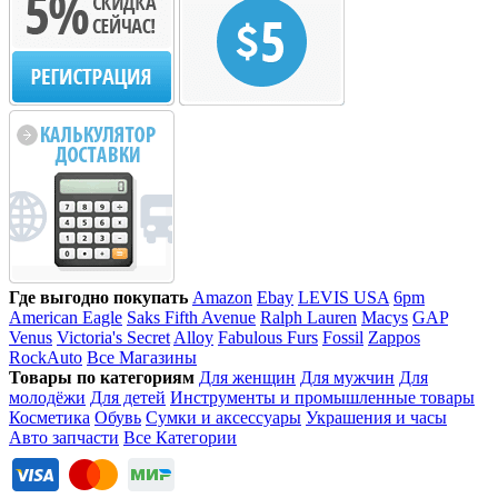
Где выгодно покупать
Amazon
Ebay
LEVIS USA
6pm
American Eagle
Saks Fifth Avenue
Ralph Lauren
Macys
GAP
Venus
Victoria's Secret
Alloy
Fabulous Furs
Fossil
Zappos
RockAuto
Все Магазины
Товары по категориям
Для женщин
Для мужчин
Для
молодёжи
Для детей
Инструменты и промышленные товары
Косметика
Обувь
Сумки и аксессуары
Украшения и часы
Авто запчасти
Все Категории