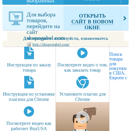
выбранных
Вами товаров
из
Для выбора
ОТКРЫТЬ
shopogabel.com
товаров,
САЙТ В НОВОМ
перейдите на
ОКНЕ
сайт
shopogabel.com
Для новичков: пожалуйста, ознакомьтесь
http://shopogabel.com/
Поиск
товара
для
Инструкция по заказу
Посмотрите видео о том,
покупки
товара
как заказать товар
в США,
Европе с
Инструкция по установке
Установите плагин для
плагина для Chrome
Chrome
Посмотрите видео как
работает BuyUSA