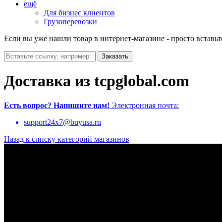
ещё
Для бизнес клиентов
Грузоперевозки
Если вы уже нашли товар в интернет-магазине - просто вставьт
Доставка из tcpglobal.com
Есть вопрос?
Напишите нам!
Электронная почта:
support24x7@buyusa.ru
Назад к списку категорий магазинов