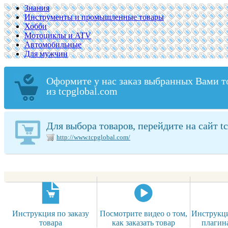
Знания
Инструменты и промышленные товары
Хобби
Мотоциклы и ATV
Автомобильные
Для мужчин
Оформите у нас заказ выбранных Вами т
из tcpglobal.com
Для выбора товаров, перейдите на сайт t
http://www.tcpglobal.com/
Инструкция по заказу
Посмотрите видео о том,
Инструкци
товара
как заказать товар
плагин