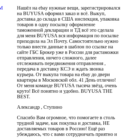
M
Нашёл на ebay нужные вещи, зарегистрировался
на BUYUSA оформил заказ и всё. Выкуп,
доставка до склада в США инспекция, упаковка
товаров в одну посылку оформление
таможенной декларации и ТД всё это сделала
для меня BUYUSA вся информация по посылке
приходила на Эл Почту. Самостоятельно нужно
только внести данные в шаблон по ссылке на
сайте ГБС Брокер уже в России для растаможки
отправления, ничего сложного, далее
отслеживать передвижения отправления ,
передача в доставку КСЭ и ждать звонка
курьера. От выкупа товара на ebay до двери
квартиры в Московской обл. 41 День отлично!
От меня команде BUYUSA тысяча звёзд, очень
круто! Всё понятно и удобно. BUYUSA THE
BEST.
Александр , Ступино
Спасибо Вам огромное, что помогаете в столь
трудной задаче, как покупка и доставка, НЕ
доставляемых товаров в Россию! Ещё раз
убеждаюсь, что с вами сотрудничать приятно и